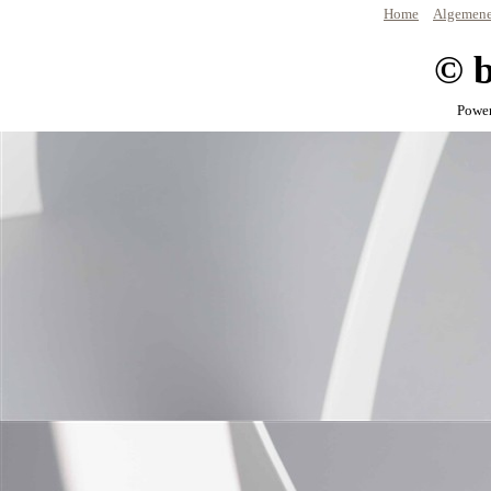
Home
Algemene
© 
Powe