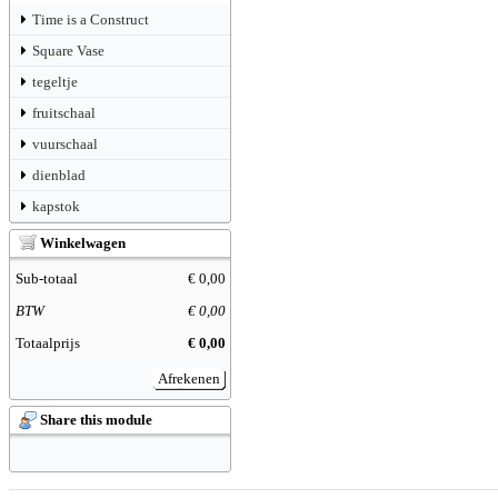
Time is a Construct
Square Vase
tegeltje
fruitschaal
vuurschaal
dienblad
kapstok
Winkelwagen
Sub-totaal
€ 0,00
BTW
€ 0,00
Totaalprijs
€ 0,00
Afrekenen
Share this module