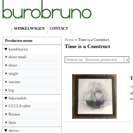
WINKELWAGEN
CONTACT
Home
»
Time is a Construct
Producten menu
Time is a Construct
kandelaren
diner small
Sorteer op: Nieuwste producten
diner
single
T
waxine
“
big
o
bijzettafels
w
CCCLX table
Romeo
Spin
divers