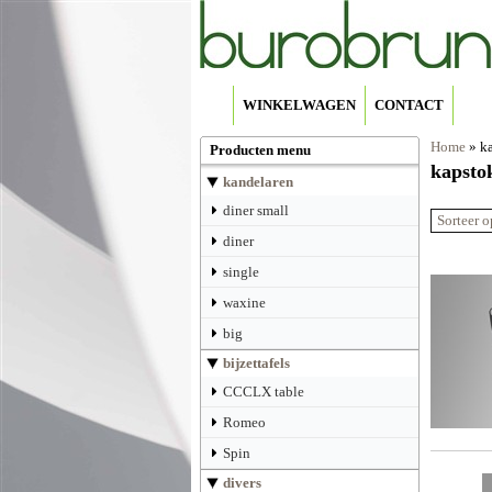
WINKELWAGEN
CONTACT
Home
»
k
Producten menu
kapsto
kandelaren
diner small
Sorteer o
diner
single
waxine
big
bijzettafels
CCCLX table
Romeo
Spin
divers