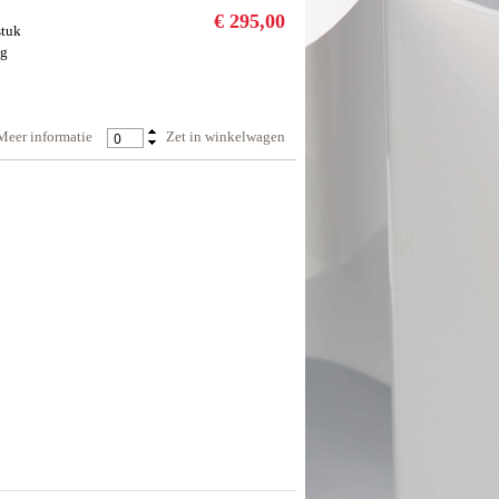
€
295
,
00
stuk
ng
Meer informatie
Zet in winkelwagen