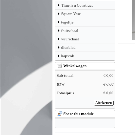
Time is a Construct
Square Vase
tegeltje
fruitschaal
vuurschaal
dienblad
kapstok
Winkelwagen
Sub-totaal
€ 0,00
BTW
€ 0,00
Totaalprijs
€ 0,00
Afrekenen
Share this module