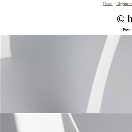
Home
Algemene
© 
Powe