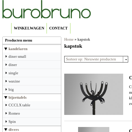
WINKELWAGEN
CONTACT
Home
»
kapstok
Producten menu
kapstok
kandelaren
diner small
Sorteer op: Nieuwste producten
diner
single
C
waxine
C
big
m
bijzettafels
k
z
CCCLX table
Romeo
Spin
divers
C