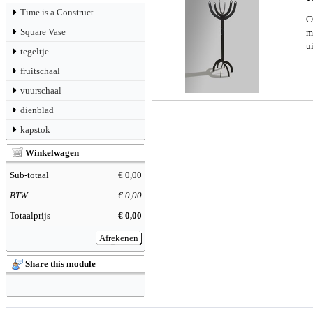
Time is a Construct
C
Square Vase
m
u
tegeltje
fruitschaal
vuurschaal
dienblad
kapstok
Winkelwagen
Sub-totaal
€ 0,00
BTW
€ 0,00
Totaalprijs
€ 0,00
Afrekenen
Share this module